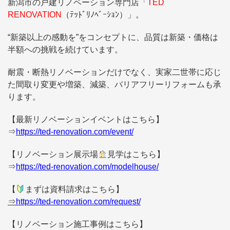
新潟市の戸建リノベーション専門店
「
TED
RENOVATION
（ﾃｯﾄﾞﾘﾉﾍﾞｰｼｮﾝ）」。
“新築以上の感動を”をコンセプトに、
品質は新築・価格は
半額への挑戦を続けています。
耐震・断熱リノベーションだけでなく、
実家二世帯に応じ
た間取り変更や増築、減築、バリアフリーリフォームも承
ります。
【最新リノベーションイベントはこちら】
⇒
https://ted-renovation.com/event/
【リノベーション展示場
見学はこちら】
⇒
https://ted-renovation.com/modelhouse/
【
まずは資料請求はこちら】
⇒
https://ted-renovation.com/request/
【リノベーション施工事例はこちら】