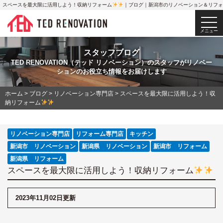
スペースを最大限に活用しよう！収納リフォーム
｜ブログ｜新潟市のリノベーション＆リフォ
togg
navi
メニュー
スタッフブログ
TED RENOVATION（テッド リノベーション）のスタッフがリノベー
ションのお役立ち情報をお届けします
ホーム
>
ブログ
>
リノベーション専門店
>
スペースを最大限に活用しよう！収
納リフォーム
リノベーション専門店
リフォーム専門店
キッチン
新潟市 リノベーション
新潟県 リノベーション
新潟市 リフォーム
新潟県 リフォーム
スペースを最大限に活用しよう！収納リフォーム
2023年11月02日更新