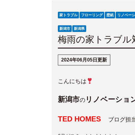
家トラブル
フローリング
壁紙
リノベー
新潟市
新潟県
梅雨の家トラブル
2024年06月05日更新
こんにちは
新潟市
リノベーショ
の
TED HOMES
ブログ担