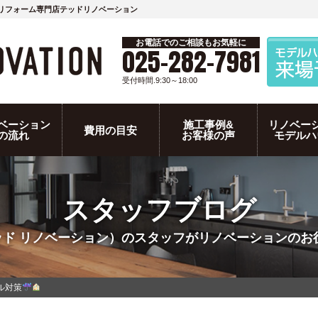
リフォーム専門店テッドリノベーション
お電話でのご相談もお気軽に
025-282-7981
受付時間.9:30～18:00
ベーション
施工事例&
リノベー
費用の目安
の流れ
お客様の声
モデルハ
スタッフブログ
N（テッド リノベーション）のスタッフがリノベーション
ル対策