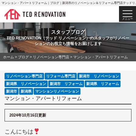
マンション・アパートリフォーム｜ブログ｜新潟市のリノベーション＆リフォーム専門店テッドリ
togg
navi
メニュー
スタッフブログ
TED RENOVATION（テッド リノベーション）のスタッフがリノベー
ションのお役立ち情報をお届けします
ホーム
>
ブログ
>
リノベーション専門店
>
マンション・アパートリフォーム
リノベーション専門店
リフォーム専門店
新潟市 リノベーション
新潟県 リノベーション
新潟市 リフォーム
新潟県 リフォーム
新潟市
新潟県
マンションリノベーション
マンション・アパートリフォーム
2024年10月16日更新
こんにちは