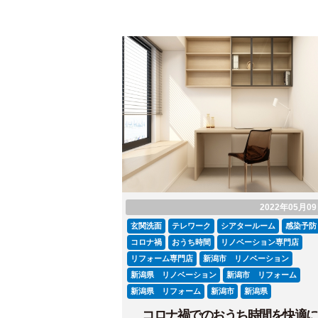
2022年05月0
玄関洗面
テレワーク
シアタールーム
感染予防
コロナ禍
おうち時間
リノベーション専門店
リフォーム専門店
新潟市 リノベーション
新潟県 リノベーション
新潟市 リフォーム
新潟県 リフォーム
新潟市
新潟県
コロナ禍でのおうち時間を快適に