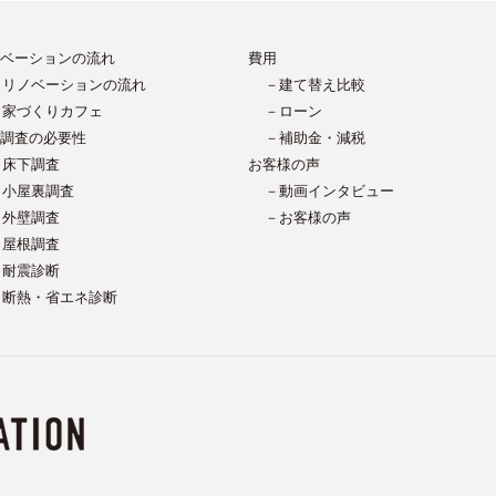
ベーションの流れ
費用
－リノベーションの流れ
－建て替え比較
－家づくりカフェ
－ローン
調査の必要性
－補助金・減税
－床下調査
お客様の声
－小屋裏調査
－動画インタビュー
－外壁調査
－お客様の声
－屋根調査
－耐震診断
－断熱・省エネ診断