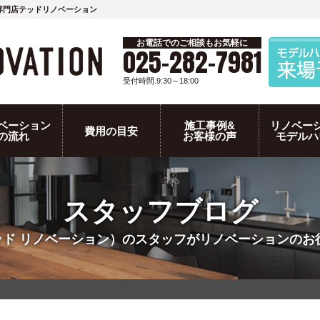
専門店テッドリノベーション
お電話でのご相談もお気軽に
025-282-7981
受付時間.9:30～18:00
ベーション
施工事例&
リノベー
費用の目安
の流れ
お客様の声
モデルハ
スタッフブログ
N（テッド リノベーション）のスタッフがリノベーション