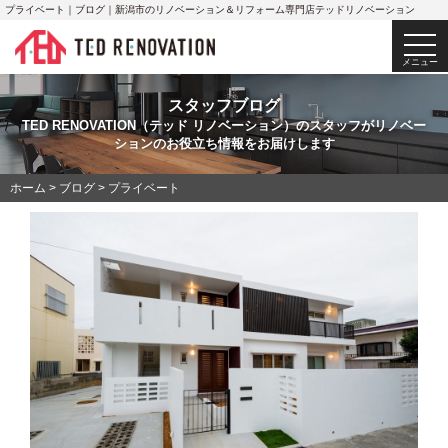
プライベート｜ブログ｜新潟市のリノベーション＆リフォーム専門店テッドリノベーション
togg
navi
メニュー
スタッフブログ
TED RENOVATION（テッド リノベーション）のスタッフがリノベー
ションのお役立ち情報をお届けします
ホーム
>
ブログ
>
プライベート