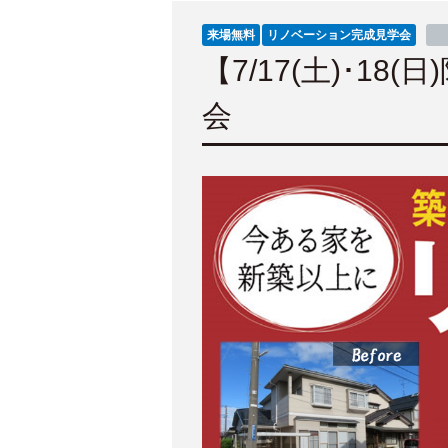
来場無料
リノベーション完成見学会
【7/17(土)･
会