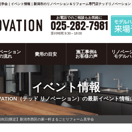
ォーム見学会｜イベント情報｜新潟市のリノベーション＆リフォーム専門店テッドリノベーション
お電話でのご相談もお気軽に
025-282-7981
受付時間.9:30～18:00
ベーション
施工事例&
リノベー
費用の目安
の流れ
お客様の声
モデルハ
イベント情報
NOVATION（テッド リノベーション）の最新イベント情
土)･18(日)限定】新潟市西区の家一軒まるごとリフォーム見学会