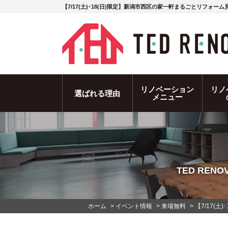
【7/17(土)･18(日)限定】新潟市西区の家一軒まるごとリフ
リノベーション
リノ
選ばれる理由
メニュー
TED RE
ホーム
>
イベント情報
>
来場無料
>
【7/17(