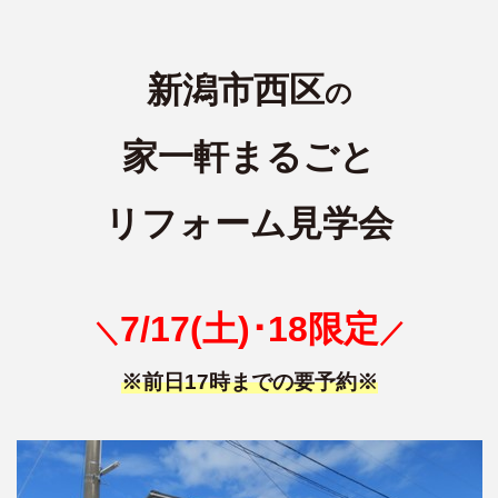
新潟市西区
の
家一軒まるごと
リフォーム見学会
7/17(土)･18限定
＼
／
※前日17時までの要予約※