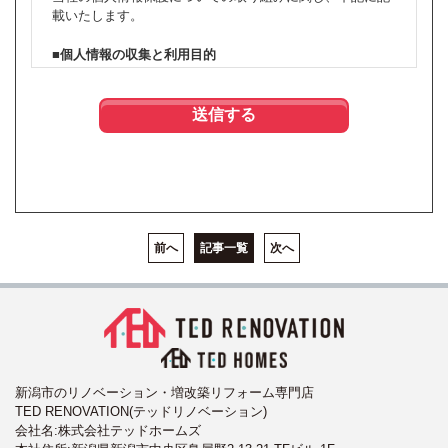
載いたします。
■個人情報の収集と利用目的
当社はお客様の個人情報を収集する際、あらかじめその目
的・利用内容をお知らせし、同意をいただいたうえで個人
情報の収集を行います。
当社は個人情報保護に関する法令を遵守すると共に、お客
様の個人情報を次の目的のために、その目的の範囲内にお
いて、利用させていただきます。
お客様からのお問い合わせや、依頼内容に対応させて頂く
ため
前へ
記事一覧
次へ
各種イベント・セミナーなどのご案内のため。
■個人情報の第三者への開示や提供
当社は、ご提供いただいた個人情報については、以下のい
ずれかに該当する場合を除き、いかなる第三者にも開示・
提供いたしません。
新潟市のリノベーション・増改築リフォーム専門店
TED RENOVATION(テッドリノベーション)
1）お問い合わせ、またはご要望に対し、適切な回答また
会社名:株式会社テッドホームズ
は対応をさせていただくためや、契約の責任を果たすた