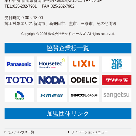
本社住所:新潟県新潟市中央区鳥屋野2-13-21 TFビル 1F
め。
TEL:
025-282-7981
FAX:025-282-7982
2）お客様の同意がある場合
受付時間:9:30～18:00
施工対象エリア:新潟市、新発田市、燕市、三条市、その他周辺
3）お客様個人を判別できない状態で開示する場合
Copyright © 2026 株式会社テッド ホームズ. All rights reserved.
4）法令等により開示を要求された場合
協賛企業様一覧
5）その他正当な理由のある場合
■個人情報の管理
当社は、お客様の個人情報については適切・慎重に管理す
るとともに、外部への漏洩を防止します。
■個人情報の変更・取り消し
お客様にご提供いただきました個人情報について、訂正・
削除の希望があった場合、お客様本人によるものであるあ
ることが確認できた場合に限り、合理的な範囲で速やかに
対応いたします。
加盟団体リンク
■プライバシーポリシーの適用範囲
本プライバシーポリシーの適用範囲は、当サイト内としま
す。
モデルハウス一覧
リノベーションメニュー