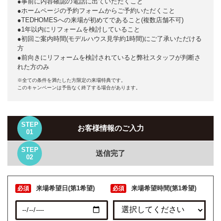
●事前に内容確認の電話に出ていただくこと
●ホームページの予約フォームからご予約いただくこと
●TEDHOMESへの来場が初めてであること(複数店舗不可)
●1年以内にリフォームを検討していること
●初回ご案内時間(モデルハウス見学約1時間)にご了承いただける
方
●前向きにリフォームを検討されていると弊社スタッフが判断さ
れた方のみ
※全ての条件を満たした方限定の来場特典です。
このキャンペーンは予告なく終了する場合があります。
STEP
お客様情報のご入力
01
STEP
送信完了
02
来場希望日(第1希望)
来場希望時間(第1希望)
必須
必須