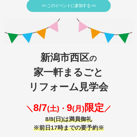
>> このイベントに参加する <<
新潟市西区
の
家一軒まるごと
リフォーム見学会
8/7
9
限定
＼
(土)・
(月)
／
8/8(日)は満員御礼
※前日17時までの要予約※