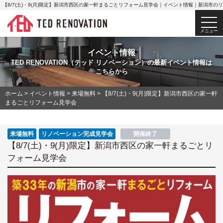
【8/7(土)・9(月)限定】新潟市西区の家一軒まるごとリフォーム見学会｜イベント情報｜新潟市
togg
navi
メニュー
イベント情報
TED RENOVATION（テッド リノベーション）の最新イベント情報は
こちらから
ホーム
>
イベント情報
>
来場無料
>
【8/7(土)・9(月)限定】新潟市西区の家一軒
まるごとリフォーム見学会
来場無料
リノベーション完成見学会
開催終了
【8/7(土)・9(月)限定】新潟市西区の家一軒まるごとリ
フォーム見学会