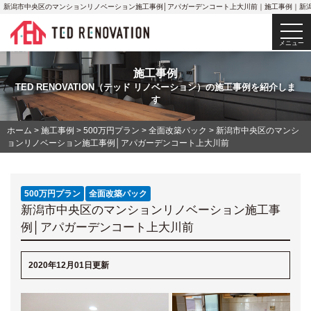
新潟市中央区のマンションリノベーション施工事例│アパガーデンコート上大川前｜施工事例｜新
togg
navi
メニュー
施工事例
TED RENOVATION（テッド リノベーション）の施工事例を紹介しま
す
ホーム
>
施工事例
>
500万円プラン
>
全面改築パック
>
新潟市中央区のマンシ
ョンリノベーション施工事例│アパガーデンコート上大川前
500万円プラン
全面改築パック
新潟市中央区のマンションリノベーション施工事
例│アパガーデンコート上大川前
2020年12月01日更新