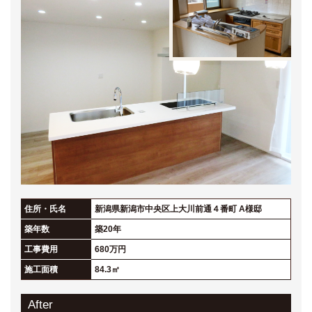
住所・氏名
新潟県新潟市中央区上大川前通４番町 A様邸
築年数
築20年
工事費用
680万円
施工面積
84.3㎡
After