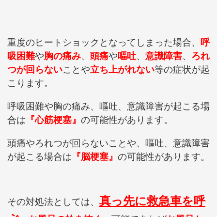
重度のヒートショックとなってしまった場合、
呼
吸困難
や
胸の痛み
、
頭痛
や
嘔吐
、
意
識障害
、
ろ
れ
つが回らない
ことや
立ち上がれない
等の症状が起
こります。
呼吸困難や胸の痛み、嘔吐、意識障害が起こる場
合は
『心筋梗塞』
の可能性があります。
頭痛やろれつが回らないことや、嘔吐、意識障害
が起こる場合は
『脳梗塞』
の可能性があります。
真っ先に
救
急車を呼
その対処法としては、