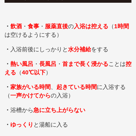
・
飲酒
・
食事
・
服薬直後
の
入浴は控える
（
1時間
は空けるようにする）
・
入浴前後にしっかりと
水分補給
をする
・
熱い風呂
・
長風呂
・
首まで長く浸かる
ことは
控
える
（
40℃以下
）
・
家族がいる時間
、
起きている時間
に入浴する
（
一声かけてから
の入浴）
・
浴槽から
急に立ち上がらない
・
ゆっくり
と湯船に入る