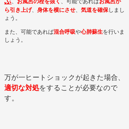
ぶ
、
お風呂の栓を抜く
、可能であれば
お風呂か
ら引き上げ
、
身体を横にさせ
、
気道を確保
しまし
ょう。
また、可能であれば
混合呼吸
や
心肺蘇生
を行いま
しょう。
万が一ヒートショックが起きた場合、
適切な対処
をすることが必要なので
す。