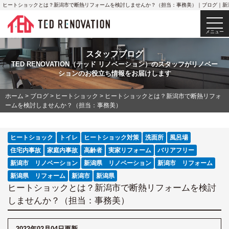
ヒートショックとは？新潟市で断熱リフォームを検討しませんか？（担当：事務美）｜ブログ｜新
togg
navi
メニュー
スタッフブログ
TED RENOVATION（テッド リノベーション）のスタッフがリノベー
ションのお役立ち情報をお届けします
ホーム
>
ブログ
>
ヒートショック
>
ヒートショックとは？新潟市で断熱リフォ
ームを検討しませんか？（担当：事務美）
ヒートショック
トイレ
ヒートショック対策
洗面所
風呂場
住宅内事故
家庭内事故
高齢者
実家リフォーム
バリアフリー
新潟市 リノベーション
新潟県 リノベーション
新潟市 リフォーム
新潟県 リフォーム
新潟市
新潟県
ヒートショックとは？新潟市で断熱リフォームを検討
しませんか？（担当：事務美）
2022年02月04日更新