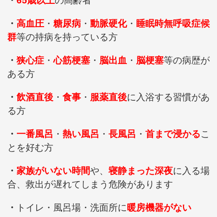
・
65歳以上
の高齢者
・
高血圧
・
糖尿病
・
動脈硬化
・
睡眠時無呼吸症候
群
等の持病を持っている方
・
狭心症
・
心筋梗塞
・
脳出血
・
脳梗塞
等の病歴が
ある方
・
飲酒直後
・
食事
・
服薬
直後
に入浴する習慣があ
る方
・
一番風呂
・
熱い風呂
・
長風呂
・
首まで浸かる
こ
とを好む方
・
家族がいない時間
や、
寝静まった深夜
に入る場
合、救出が遅れてしまう危険があります
・
トイレ・風呂場・洗面所に
暖房機器がない