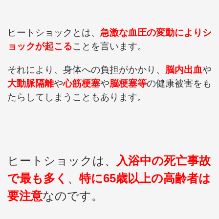
ヒートショックとは、
急激な血圧の変動によりシ
ョックが起こる
ことを言います。
それにより、身体への負担がかかり、
脳内出血
や
大動脈隔離
や
心筋梗塞
や
脳梗塞等
の健康被害をも
たらしてしまうこともあります。
ヒートショックは、
入浴中の死亡事故
で最も
多
く
、
特に65歳以上の高齢者は
要注意
なのです。