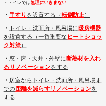
・
トイレでは
無理にいきまない
・
手すり
を設置する（
転倒防止
）
・
トイレ・洗面所・風呂場に
暖房機器
を設置する（一番重要な
ヒートショッ
ク対策
）
・
窓・床・天井・外壁に
断熱材を入れ
るリノベーション
をする
・
居室からトイレ・洗面所・風呂場ま
での
距離を減らすリノベーション
を
する