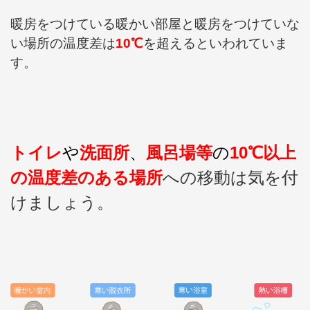
暖房をつけている暖かい部屋と暖房をつけていな
い場所の温度差は
10℃
を超えるといわれていま
す。
トイレ
や
洗面所
、
風呂場等
の
10℃以上
の温度差のある場所
への移動は気を付
けましょう。