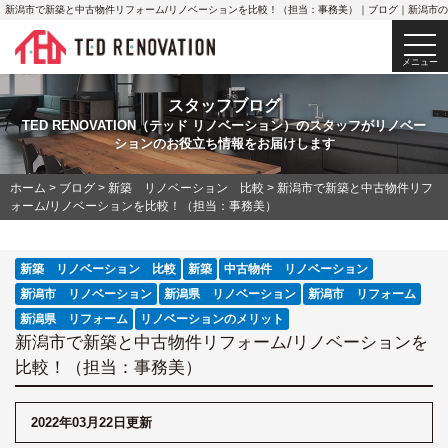
新潟市で新築と中古物件リフォーム/リノベーションを比較！（担当：事務美）｜ブログ｜新潟市
togg
navi
メニュー
スタッフブログ
TED RENOVATION（テッド リノベーション）のスタッフがリノベー
ションのお役立ち情報をお届けします
ホーム
>
ブログ
>
新築 リノベーション 比較
>
新潟市で新築と中古物件リフ
ォーム/リノベーションを比較！（担当：事務美）
新築 リノベーション 比較
新築
中古物件 リノベーション
新潟市 リノベーション
新潟県 リノベーション
新潟市 リフォーム
新潟県 リフォーム
リノベーションのメリット
新潟市で新築と中古物件リフォーム/リノベーションを
比較！（担当：事務美）
2022年03月22日更新