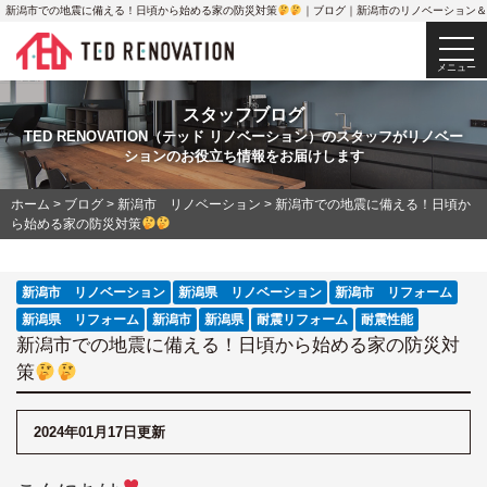
新潟市での地震に備える！日頃から始める家の防災対策
｜ブログ｜新潟市のリノベーション＆
togg
navi
メニュー
スタッフブログ
TED RENOVATION（テッド リノベーション）のスタッフがリノベー
ションのお役立ち情報をお届けします
ホーム
>
ブログ
>
新潟市 リノベーション
>
新潟市での地震に備える！日頃か
ら始める家の防災対策
新潟市 リノベーション
新潟県 リノベーション
新潟市 リフォーム
新潟県 リフォーム
新潟市
新潟県
耐震リフォーム
耐震性能
新潟市での地震に備える！日頃から始める家の防災対
策
2024年01月17日更新