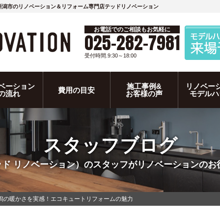
新潟市のリノベーション＆リフォーム専門店テッドリノベーション
お電話でのご相談もお気軽に
025-282-7981
受付時間.9:30～18:00
ベーション
施工事例&
リノベー
費用の目安
の流れ
お客様の声
モデルハ
スタッフブログ
N（テッド リノベーション）のスタッフがリノベーション
潟の暖かさを実感！エコキュートリフォームの魅力