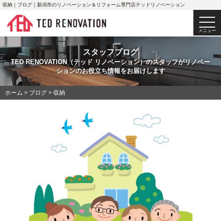
収納｜ブログ｜新潟市のリノベーション＆リフォーム専門店テッドリノベーション
togg
navi
メニュー
スタッフブログ
TED RENOVATION（テッド リノベーション）のスタッフがリノベー
ションのお役立ち情報をお届けします
ホーム
>
ブログ
>
収納