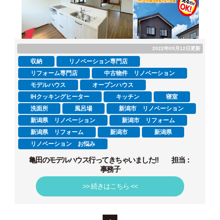
2022年09月12日更新
収納
リノベーション専門店
リフォーム専門店
中古物件 リノベーション
モデルハウス
オープンハウス
IHクッキングヒーター
キッチン
寝室
洗面所
風呂場
新潟市 リノベーション
新潟県 リノベーション
新潟市 リフォーム
新潟県 リフォーム
新潟市
新潟県
リノベーション お悩み
亀田のモデルハウス行ってきちゃいました!! 担当：
事務子
>> 続きはこちら <<