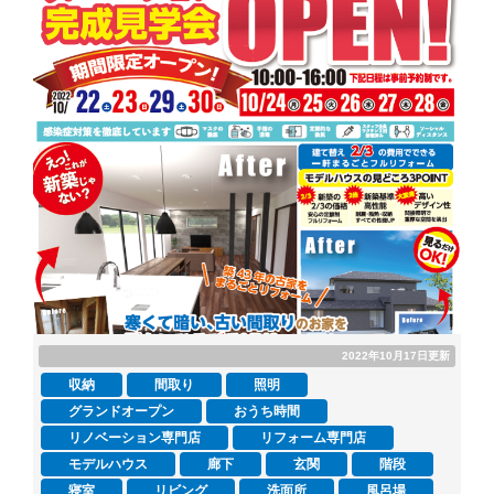
2022年10月17日更新
収納
間取り
照明
グランドオープン
おうち時間
リノベーション専門店
リフォーム専門店
モデルハウス
廊下
玄関
階段
寝室
リビング
洗面所
風呂場