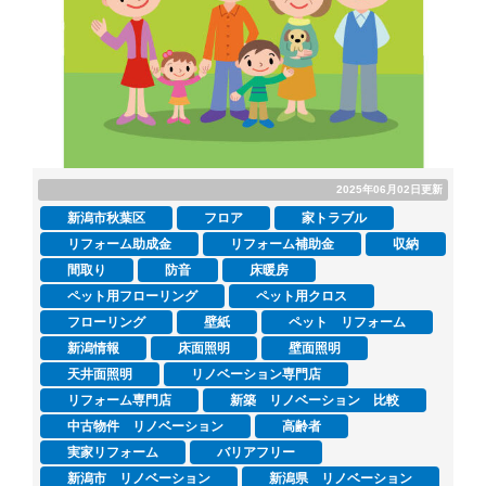
2025年06月02日更新
新潟市秋葉区
フロア
家トラブル
リフォーム助成金
リフォーム補助金
収納
間取り
防音
床暖房
ペット用フローリング
ペット用クロス
フローリング
壁紙
ペット リフォーム
新潟情報
床面照明
壁面照明
天井面照明
リノベーション専門店
リフォーム専門店
新築 リノベーション 比較
中古物件 リノベーション
高齢者
実家リフォーム
バリアフリー
新潟市 リノベーション
新潟県 リノベーション