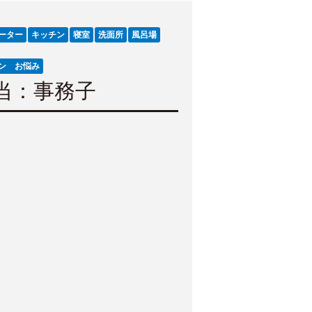
ヒーター
キッチン
寝室
洗面所
風呂場
ン お悩み
当：事務子