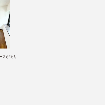
ースがあり
！