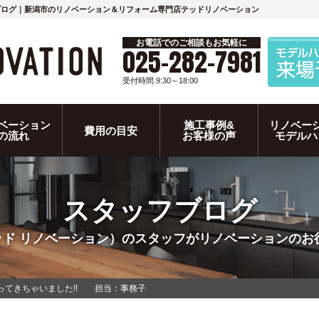
ブログ｜新潟市のリノベーション＆リフォーム専門店テッドリノベーション
お電話でのご相談もお気軽に
025-282-7981
受付時間.9:30～18:00
ベーション
施工事例&
リノベー
費用の目安
の流れ
お客様の声
モデルハ
スタッフブログ
N（テッド リノベーション）のスタッフがリノベーション
ってきちゃいました!! 担当：事務子