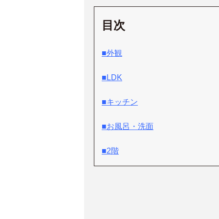
目次
■外観
■LDK
■キッチン
■お風呂・洗面
■2階