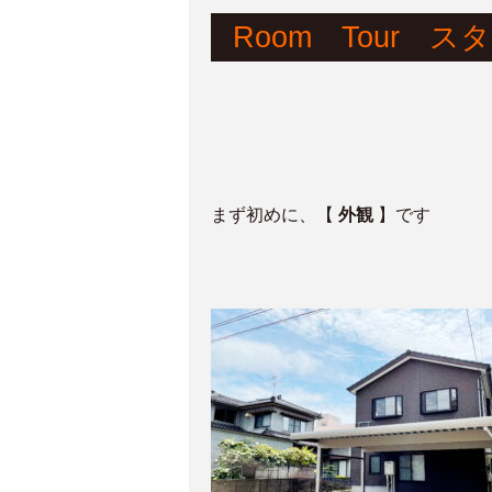
Room Tour ス
まず初めに、
【
外観
】です