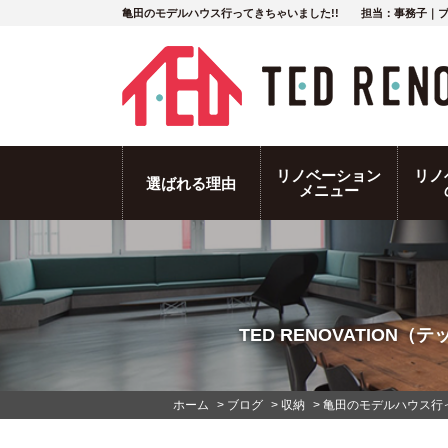
亀田のモデルハウス行ってきちゃいました!! 担当：事務子｜
リノベーション
リノ
選ばれる理由
メニュー
TED RENOVATIO
ホーム
>
ブログ
>
収納
>
亀田のモデルハウス行