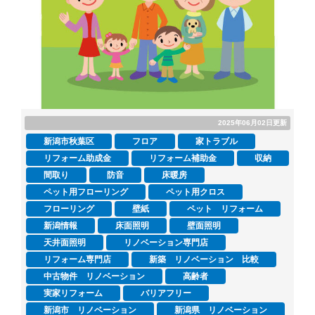
2025年06月02日更新
新潟市秋葉区
フロア
家トラブル
リフォーム助成金
リフォーム補助金
収納
間取り
防音
床暖房
ペット用フローリング
ペット用クロス
フローリング
壁紙
ペット リフォーム
新潟情報
床面照明
壁面照明
天井面照明
リノベーション専門店
リフォーム専門店
新築 リノベーション 比較
中古物件 リノベーション
高齢者
実家リフォーム
バリアフリー
新潟市 リノベーション
新潟県 リノベーション