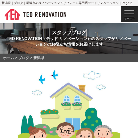
新潟県｜ブログ｜新潟市のリノベーション＆リフォーム専門店テッドリノベーション｜Page:2
togg
navi
メニュー
スタッフブログ
TED RENOVATION（テッド リノベーション）のスタッフがリノベー
ションのお役立ち情報をお届けします
ホーム
>
ブログ
>
新潟県