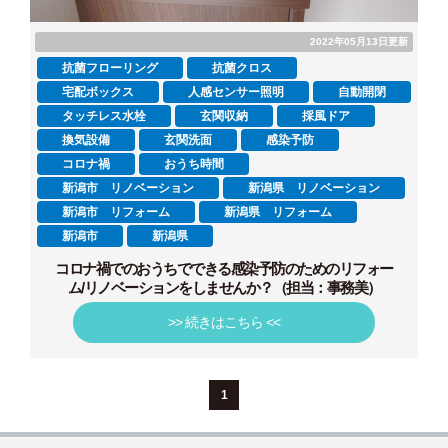
2022年05月13日更新
抗菌フローリング
抗菌クロス
宅配ボックス
人感センサー照明
自動開閉
タッチレス水栓
玄関収納
採風ドア
換気設備
玄関洗面
感染予防
コロナ禍
おうち時間
新潟市 リノベーション
新潟県 リノベーション
新潟市 リフォーム
新潟県 リフォーム
新潟市
新潟県
コロナ禍でのおうちでできる感染予防のためのリフォー
ム/リノベーションをしませんか？（担当：事務美）
>> 続きはこちら <<
1