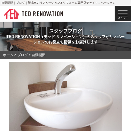
自動開閉｜ブログ｜新潟市のリノベーション＆リフォーム専門店テッドリノベーション
togg
navi
メニュー
スタッフブログ
TED RENOVATION（テッド リノベーション）のスタッフがリノベー
ションのお役立ち情報をお届けします
ホーム
>
ブログ
>
自動開閉